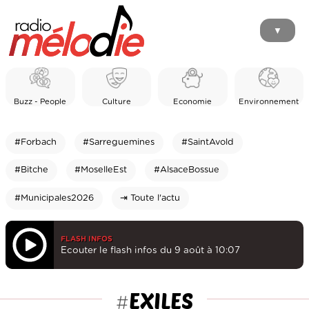
▼
Buzz - People
Culture
Economie
Environnement
#Forbach
#Sarreguemines
#SaintAvold
#Bitche
#MoselleEst
#AlsaceBossue
#Municipales2026
⇥ Toute l'actu
FLASH INFOS
Ecouter le flash infos du 9 août à 10:07
EXILES
#