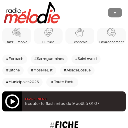
▼
Buzz - People
Culture
Economie
Environnement
#Forbach
#Sarreguemines
#SaintAvold
#Bitche
#MoselleEst
#AlsaceBossue
#Municipales2026
⇥ Toute l'actu
FLASH INFOS
Ecouter le flash infos du 9 août à 01:07
FICHE
#