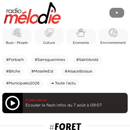
▼
Buzz - People
Culture
Economie
Environnement
#Forbach
#Sarreguemines
#SaintAvold
#Bitche
#MoselleEst
#AlsaceBossue
#Municipales2026
⇥ Toute l'actu
FLASH INFOS
Ecouter le flash infos du 7 août à 09:07
FORET
#