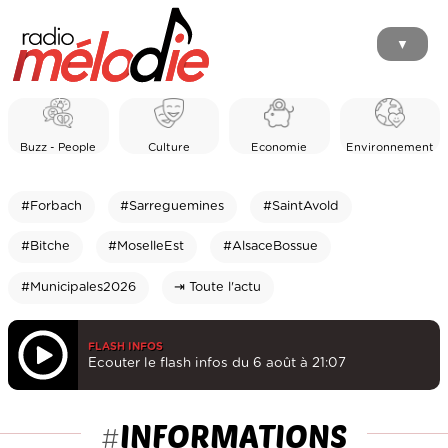
▼
Buzz - People
Culture
Economie
Environnement
#Forbach
#Sarreguemines
#SaintAvold
#Bitche
#MoselleEst
#AlsaceBossue
#Municipales2026
⇥ Toute l'actu
FLASH INFOS
Ecouter le flash infos du 6 août à 21:07
INFORMATIONS
#