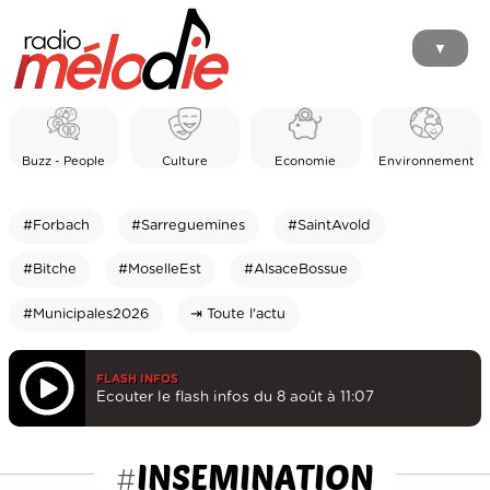
▼
Buzz - People
Culture
Economie
Environnement
#Forbach
#Sarreguemines
#SaintAvold
#Bitche
#MoselleEst
#AlsaceBossue
#Municipales2026
⇥ Toute l'actu
FLASH INFOS
Ecouter le flash infos du 8 août à 11:07
INSEMINATION
#