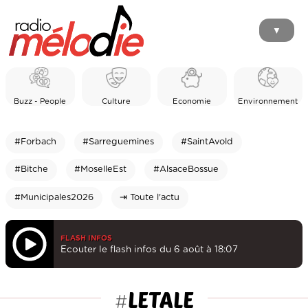
▼
Buzz - People
Culture
Economie
Environnement
#Forbach
#Sarreguemines
#SaintAvold
#Bitche
#MoselleEst
#AlsaceBossue
#Municipales2026
⇥ Toute l'actu
FLASH INFOS
Ecouter le flash infos du 6 août à 18:07
LETALE
#