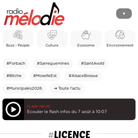
▼
Buzz - People
Culture
Economie
Environnement
#Forbach
#Sarreguemines
#SaintAvold
#Bitche
#MoselleEst
#AlsaceBossue
#Municipales2026
⇥ Toute l'actu
FLASH INFOS
Ecouter le flash infos du 7 août à 10:07
LICENCE
#