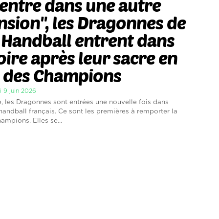
entre dans une autre
sion", les Dragonnes de
Handball entrent dans
toire après leur sacre en
e des Champions
i 9 juin 2026
 les Dragonnes sont entrées une nouvelle fois dans
 handball français. Ce sont les premières à remporter la
ampions. Elles se...