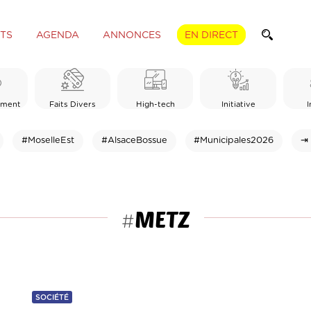
TS
AGENDA
ANNONCES
EN DIRECT
ement
Faits Divers
High-tech
Initiative
I
#MoselleEst
#AlsaceBossue
#Municipales2026
⇥ 
METZ
#
SOCIÉTÉ