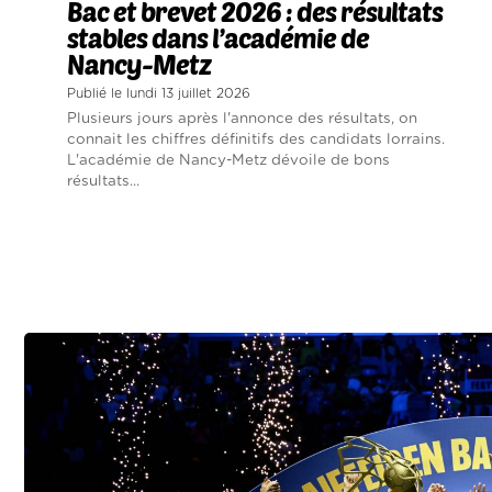
Bac et brevet 2026 : des résultats
stables dans l’académie de
Nancy-Metz
Publié le lundi 13 juillet 2026
Plusieurs jours après l'annonce des résultats, on
connait les chiffres définitifs des candidats lorrains.
L'académie de Nancy-Metz dévoile de bons
résultats...