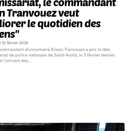
issariat, le commandant
n Tranvouez veut
iorer le quotidien des
ens"
i 10 février 2026
 commandant divisionnaire Erwan Tranvouez a pris la tête
iat de police nationale de Saint-Avold, le 3 février dernier.
 l'univers des...