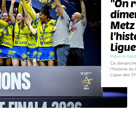
"On r
dimen
Metz 
l’his
Ligu
Publié le mard
Ce dimanche,
l’histoire du
Ligue des Ch