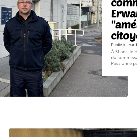
comm
Erwa
"amél
citoy
Publié le mard
À 51 ans, le
du commissar
Passionné par