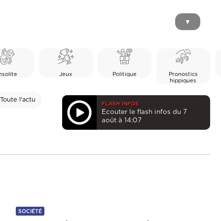
▼
nsolite
Jeux
Politique
Pronostics
hippiques
Toute l'actu
FLASH INFOS
Ecouter le flash infos du 7
août à 14:07
SOCIÉTÉ