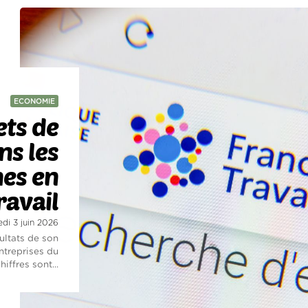
ECONOMIE
ets de
ns les
nes en
ravail
edi 3 juin 2026
ultats de son
ntreprises du
iffres sont...