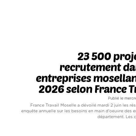
23 500 proj
recrutement da
entreprises mosella
2026 selon France T
Publié le mercr
France Travail Moselle a dévoilé mardi 2 juin les rés
enquête annuelle sur les besoins en main d'oeuvre des e
département. Les ch