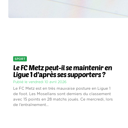
SPORT
Le FC Metz peut-il se maintenir en
Ligue 1 d’après ses supporters ?
Publié le vendredi 10 avril 2026
Le FC Metz est en très mauvaise posture en Ligue 1
de foot. Les Mosellans sont derniers du classement
avec 15 points en 28 matchs joués. Ce mercredi, lors
de l’entraînement...