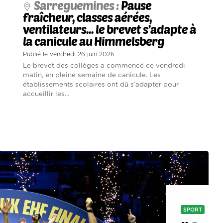
Sarreguemines :
Pause
fraîcheur, classes aérées,
ventilateurs... le brevet s’adapte à
la canicule au Himmelsberg
Publié le vendredi 26 juin 2026
Le brevet des collèges a commencé ce vendredi
matin, en pleine semaine de canicule. Les
établissements scolaires ont dû s’adapter pour
accueillir les...
SPORT