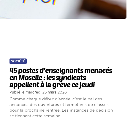
SOCIÉTÉ
45 postes d’enseignants menacés
en Moselle : les syndicats
appellent à la grève ce jeudi
Publié le mercredi 25 mars 2026
Comme chaque début d'année, c'est le bal des
annonces des ouvertures et fermetures de classes
pour la prochaine rentrée. Les instances de décision
se tiennent cette semaine...