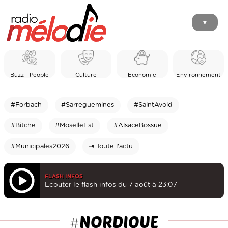
▼
Buzz - People
Culture
Economie
Environnement
#Forbach
#Sarreguemines
#SaintAvold
#Bitche
#MoselleEst
#AlsaceBossue
#Municipales2026
⇥ Toute l'actu
FLASH INFOS
Ecouter le flash infos du 7 août à 23:07
NORDIQUE
#