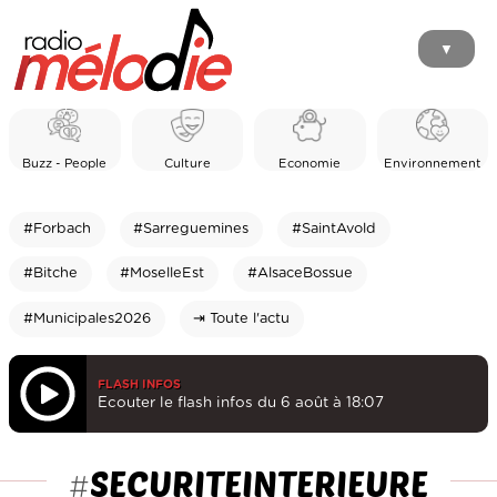
▼
Buzz - People
Culture
Economie
Environnement
#Forbach
#Sarreguemines
#SaintAvold
#Bitche
#MoselleEst
#AlsaceBossue
#Municipales2026
⇥ Toute l'actu
FLASH INFOS
Ecouter le flash infos du 6 août à 18:07
SECURITEINTERIEURE
#