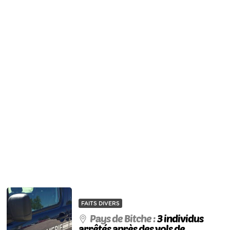
FAITS DIVERS
Pays de Bitche :
3 individus
arrêtés après des vols de