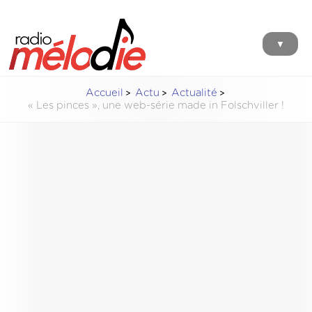
▼
Accueil
Actu
Actualité
« Les pinces », une web-série made in Folschviller !