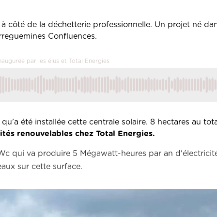
e à côté de la déchetterie professionnelle. Un projet né da
rreguemines Confluences.
augurée par les élus et Total Energies
u’a été installée cette centrale solaire. 8 hectares au tot
vités renouvelables chez Total Energies.
Wc qui va produire 5 Mégawatt-heures par an d'électricit
aux sur cette surface.