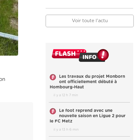
Voir toute l'actu
Les travaux du projet Monborn
ion
ont officiellement débuté à
Hombourg-Haut
il y a 12 h 7 min
Le foot reprend avec une
nouvelle saison en Ligue 2 pour
le FC Metz
il y a 13 h 6 min