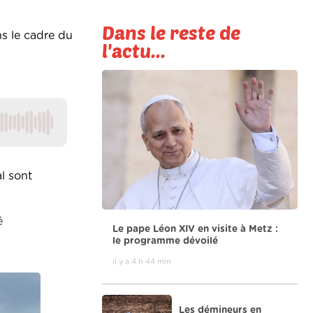
Dans le reste de
ns le cadre du
l'actu...
al sont
é
Le pape Léon XIV en visite à Metz :
le programme dévoilé
il y a 4 h 44 min
Les démineurs en