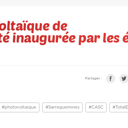
oltaïque de
é inaugurée par les 
Partager :
#photovoltaique
#Sarreguemines
#CASC
#Total