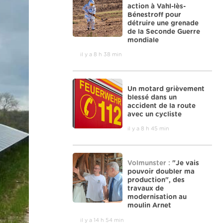
action à Vahl-lès-
Bénestroff pour
détruire une grenade
de la Seconde Guerre
mondiale
il y a 8 h 38 min
Un motard grièvement
blessé dans un
accident de la route
avec un cycliste
il y a 8 h 45 min
Volmunster :
"Je vais
pouvoir doubler ma
production", des
travaux de
modernisation au
moulin Arnet
il y a 14 h 54 min