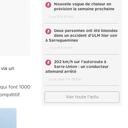
Nouvelle vague de chaleur en
prévision la semaine prochaine
il y a 13 h 10 min
Deux personnes ont été blessées
dans un accident d’ULM hier soir
à Sarreguemines
il y a 13 h 11 min
202 km/h sur l'autoroute à
Sarre-Union : un conducteur
 via un
allemand arrêté
il y a 1 jour 3 h 29 min
 qui font 1000
ompétitif.
Voir toute l'actu