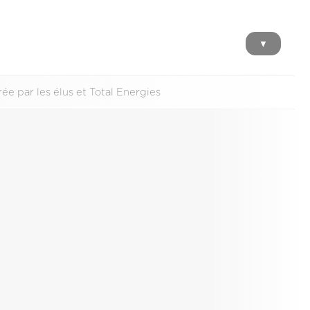
▼
e par les élus et Total Energies