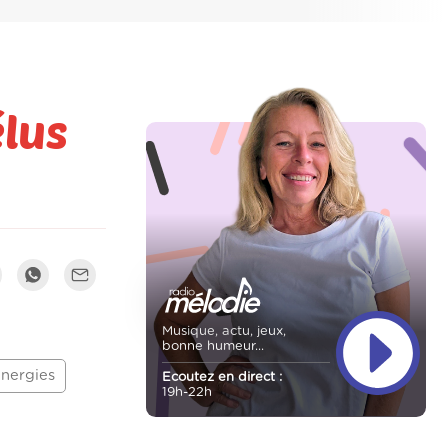
élus
Musique, actu, jeux,
bonne humeur...
Energies
Ecoutez en direct :
19h-22h