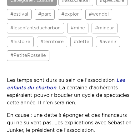
Catégorie : Culture
#association
#spectacle
#estival
#parc
#explor
#wendel
#lesenfantsducharbon
#mine
#mineur
#histoire
#territoire
#dette
#avenir
#PetiteRosselle
Les temps sont durs au sein de l'association
Les
enfants du
charbon
. La centaine d'adhérents
espéraient pouvoir boucler un cycle de spectacles
cette année. Il n'en sera rien.
En cause : une dette à éponger et des financeurs
qui ne suivent pas. Les explications avec Sébastien
Junker, le président de l'association.