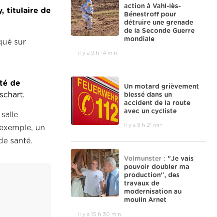
action à Vahl-lès-
, titulaire de
Bénestroff pour
détruire une grenade
de la Seconde Guerre
mondiale
qué sur
il y a 9 h 14 min
été de
Un motard grièvement
schart.
blessé dans un
accident de la route
avec un cycliste
salle
il y a 9 h 21 min
 exemple, un
de santé.
Volmunster :
"Je vais
pouvoir doubler ma
production", des
travaux de
modernisation au
moulin Arnet
il y a 15 h 30 min