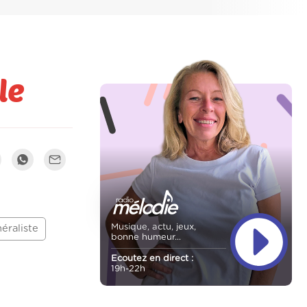
le
Musique, actu, jeux,
éraliste
bonne humeur...
Ecoutez en direct :
19h-22h