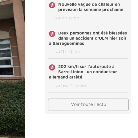
Nouvelle vague de chaleur en
prévision la semaine prochaine
il y a 13 h 47 min
Deux personnes ont été blessées
dans un accident d’ULM hier soir
à Sarreguemines
il y a 13 h 48 min
202 km/h sur l'autoroute à
Sarre-Union : un conducteur
allemand arrêté
il y a 1 jour 4 h 5 min
Voir toute l'actu