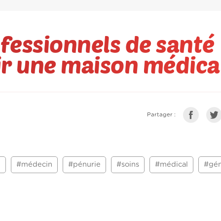
fessionnels de santé
rir une maison médica
Partager :
h
#médecin
#pénurie
#soins
#médical
#gén