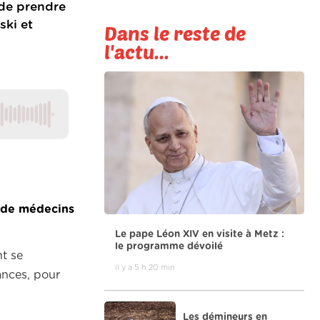
 de prendre
ski et
Dans le reste de
l'actu...
de médecins
Le pape Léon XIV en visite à Metz :
le programme dévoilé
nt se
il y a 5 h 20 min
ances, pour
Les démineurs en