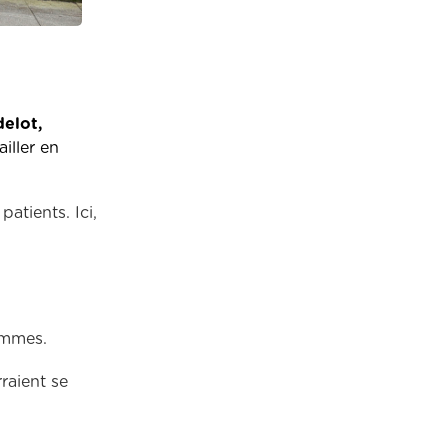
elot,
ailler en
atients. Ici,
emmes.
raient se