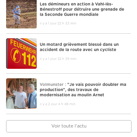
Les démineurs en action à Vahl-lès-
Bénestroff pour détruire une grenade de
la Seconde Guerre mondiale
il y a 1 jour 22 h 33 min
Un motard grièvement blessé dans un
accident de la route avec un cycliste
il y a 1 jour 22 h 39 min
Volmunster :
"Je vais pouvoir doubler ma
production", des travaux de
modernisation au moulin Arnet
il y a 2 jour 4 h 48 min
Voir toute l'actu