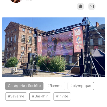
10:10
Catégorie : Société
#flamme
#olympique
#Saverne
#BasRhin
#invité