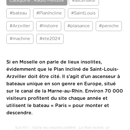
Catégorie : Radio Mélodie
#ascenseur
#bateau
#PlanIncline
#SaintLouis
#Arzviller
#histoire
#plaisance
#peniche
#machine
#ete2024
Si en Moselle on parle de lieux insolites,
évidemment que le Plan Incliné de Saint-Louis-
Arzviller doit être cité.
Il s’agit d’un ascenseur à
bateaux unique en son genre en Europe, situé
sur le canal de la Marne-au-Rhin. Environ 70 000
visiteurs profitent du site chaque année et
utilisent le bateau « Paris » pour monter et
descendre.
Son N°1 - Votre lieu insolite préféré : Le Plan Incliné, un