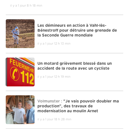
il y a 1 jour 8 h 18 min
Les démineurs en action à Vahl-lès-
Bénestroff pour détruire une grenade de
la Seconde Guerre mondiale
il y a 1 jour 12 h 13 min
Un motard grièvement blessé dans un
accident de la route avec un cycliste
il y a 1 jour 12 h 19 min
Volmunster :
"Je vais pouvoir doubler ma
production", des travaux de
modernisation au moulin Arnet
il y a 1 jour 18 h 28 min