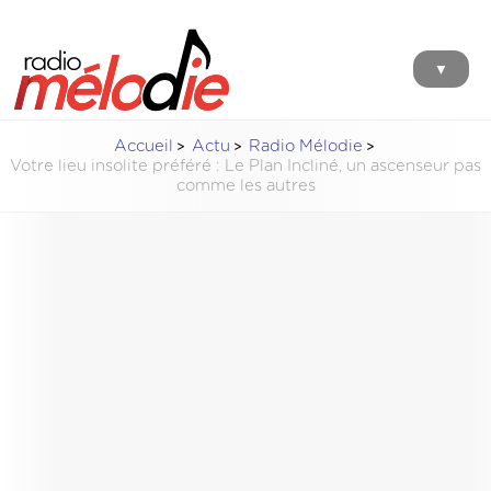
▼
Accueil
Actu
Radio Mélodie
Votre lieu insolite préféré : Le Plan Incliné, un ascenseur pas
comme les autres