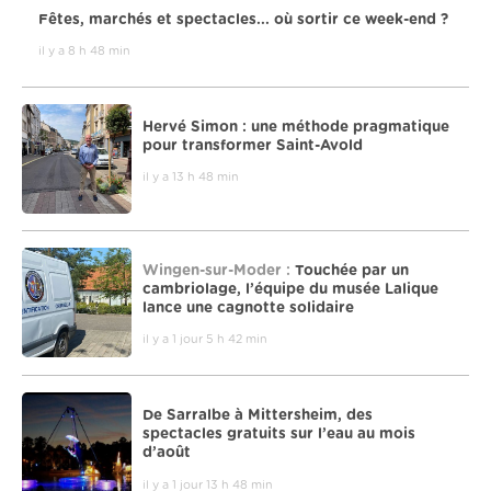
Fêtes, marchés et spectacles... où sortir ce week-end ?
il y a 8 h 48 min
Hervé Simon : une méthode pragmatique
pour transformer Saint-Avold
il y a 13 h 48 min
Wingen-sur-Moder :
Touchée par un
cambriolage, l’équipe du musée Lalique
lance une cagnotte solidaire
il y a 1 jour 5 h 42 min
De Sarralbe à Mittersheim, des
spectacles gratuits sur l’eau au mois
d’août
il y a 1 jour 13 h 48 min