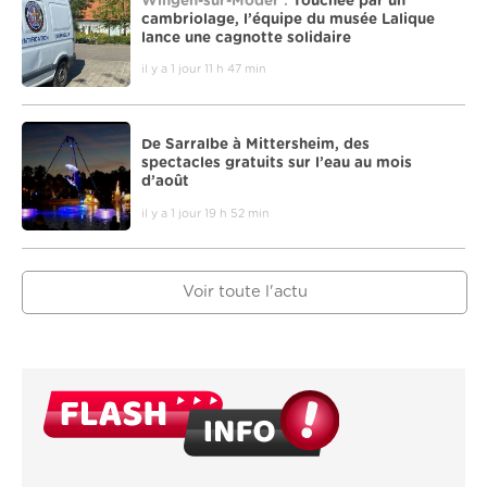
Wingen-sur-Moder :
Touchée par un
cambriolage, l’équipe du musée Lalique
lance une cagnotte solidaire
il y a 1 jour 11 h 47 min
De Sarralbe à Mittersheim, des
spectacles gratuits sur l’eau au mois
d’août
il y a 1 jour 19 h 52 min
Voir toute l'actu