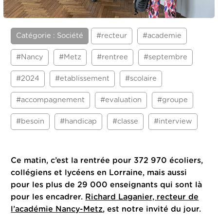
Catégorie : Société
#recteur
#academie
#Nancy
#Metz
#rentree
#septembre
#2024
#etablissement
#scolaire
#accompagnement
#evaluation
#groupe
#besoin
#handicap
#classe
#interview
Ce matin, c’est la rentrée pour 372 970 écoliers,
collégiens et lycéens en Lorraine, mais aussi
pour les plus de 29 000 enseignants qui sont là
pour les encadrer.
Richard Laganier, recteur de
l’académie Nancy-Metz
, est notre invité du jour.