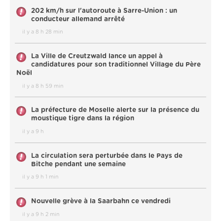
202 km/h sur l'autoroute à Sarre-Union : un
conducteur allemand arrêté
il y a 8 h 28 min
La Ville de Creutzwald lance un appel à
candidatures pour son traditionnel Village du Père
Noël
il y a 8 h 59 min
La préfecture de Moselle alerte sur la présence du
moustique tigre dans la région
il y a 9 h
La circulation sera perturbée dans le Pays de
Bitche pendant une semaine
il y a 9 h 1 min
Nouvelle grève à la Saarbahn ce vendredi
il y a 9 h 2 min