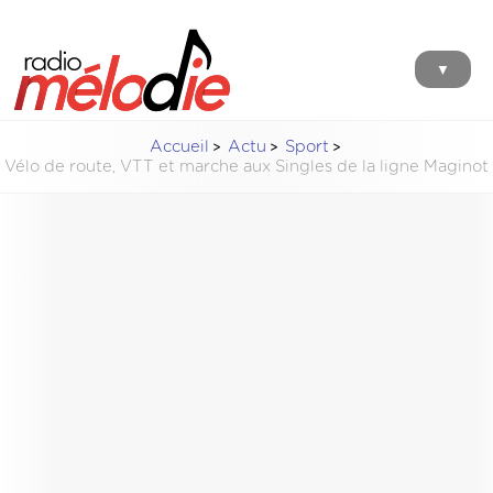
▼
Accueil
Actu
Sport
Vélo de route, VTT et marche aux Singles de la ligne Maginot