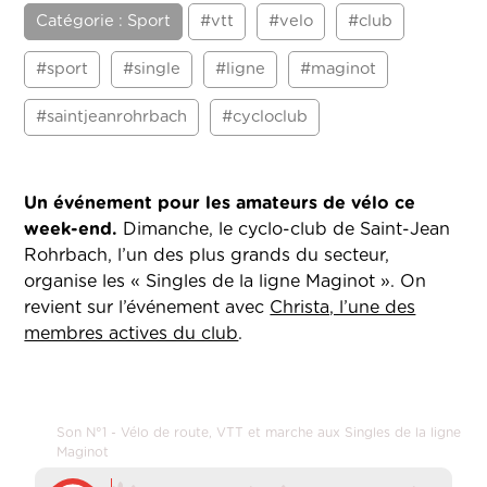
Catégorie : Sport
#vtt
#velo
#club
#sport
#single
#ligne
#maginot
#saintjeanrohrbach
#cycloclub
Un événement pour les amateurs de vélo ce
week-end.
Dimanche, le cyclo-club de Saint-Jean
Rohrbach, l’un des plus grands du secteur,
organise les « Singles de la ligne Maginot ». On
revient sur l’événement avec
Christa, l’une des
membres actives du club
.
Son N°1 - Vélo de route, VTT et marche aux Singles de la ligne
Maginot