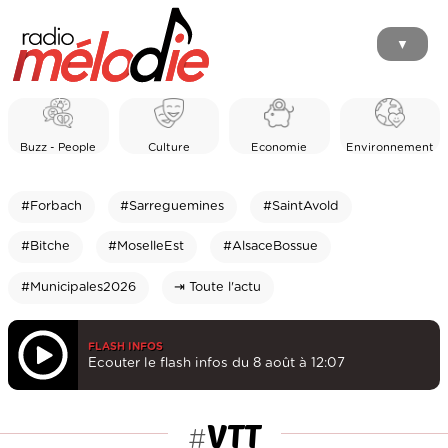
▼
Buzz - People
Culture
Economie
Environnement
#Forbach
#Sarreguemines
#SaintAvold
#Bitche
#MoselleEst
#AlsaceBossue
#Municipales2026
⇥ Toute l'actu
FLASH INFOS
Ecouter le flash infos du 8 août à 12:07
VTT
#