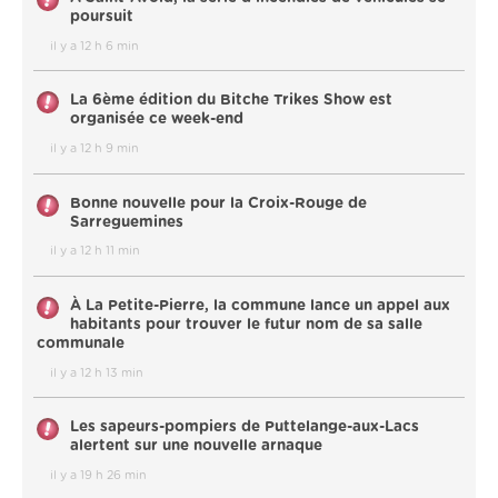
poursuit
il y a 12 h 6 min
La 6ème édition du Bitche Trikes Show est
organisée ce week-end
il y a 12 h 9 min
Bonne nouvelle pour la Croix-Rouge de
Sarreguemines
il y a 12 h 11 min
À La Petite-Pierre, la commune lance un appel aux
habitants pour trouver le futur nom de sa salle
communale
il y a 12 h 13 min
Les sapeurs-pompiers de Puttelange-aux-Lacs
alertent sur une nouvelle arnaque
il y a 19 h 26 min