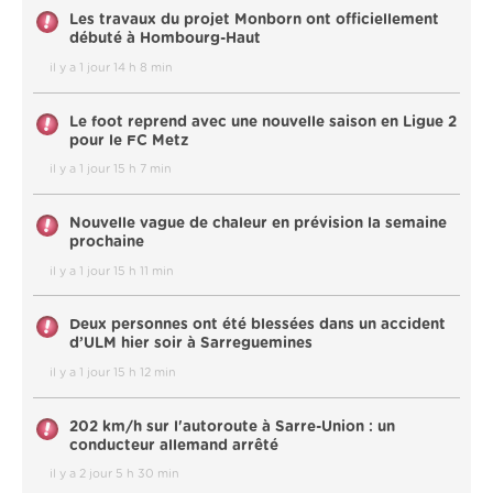
Les travaux du projet Monborn ont officiellement
débuté à Hombourg-Haut
il y a 1 jour 14 h 8 min
Le foot reprend avec une nouvelle saison en Ligue 2
pour le FC Metz
il y a 1 jour 15 h 7 min
Nouvelle vague de chaleur en prévision la semaine
prochaine
il y a 1 jour 15 h 11 min
Deux personnes ont été blessées dans un accident
d’ULM hier soir à Sarreguemines
il y a 1 jour 15 h 12 min
202 km/h sur l'autoroute à Sarre-Union : un
conducteur allemand arrêté
il y a 2 jour 5 h 30 min