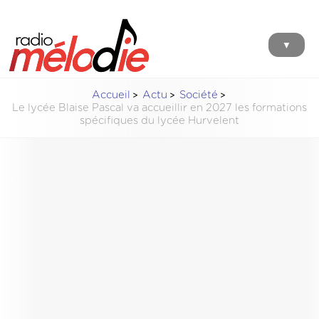
▼
Accueil
Actu
Société
Le lycée Blaise Pascal va accueillir en 2027 les formations
spécifiques du lycée Hurvelent