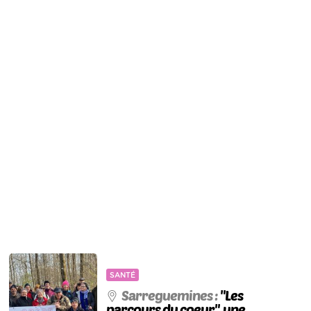
SANTÉ
Sarreguemines :
"Les
parcours du coeur", une