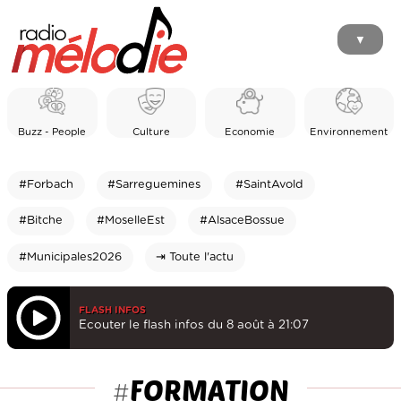
▼
Buzz - People
Culture
Economie
Environnement
#Forbach
#Sarreguemines
#SaintAvold
#Bitche
#MoselleEst
#AlsaceBossue
#Municipales2026
⇥ Toute l'actu
FLASH INFOS
Ecouter le flash infos du 8 août à 21:07
FORMATION
#