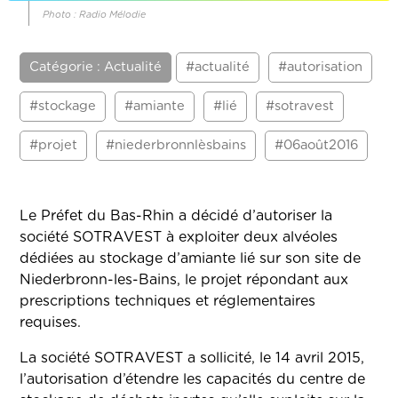
Photo : Radio Mélodie
Catégorie : Actualité
#actualité
#autorisation
#stockage
#amiante
#lié
#sotravest
#projet
#niederbronnlèsbains
#06août2016
Le Préfet du Bas-Rhin a décidé d’autoriser la
société SOTRAVEST à exploiter deux alvéoles
dédiées au stockage d’amiante lié sur son site de
Niederbronn-les-Bains, le projet répondant aux
prescriptions techniques et réglementaires
requises.
La société SOTRAVEST a sollicité, le 14 avril 2015,
l’autorisation d’étendre les capacités du centre de