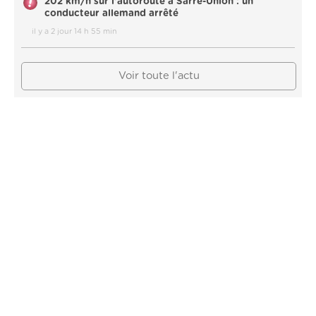
202 km/h sur l'autoroute à Sarre-Union : un
conducteur allemand arrêté
il y a 2 jour 14 h 55 min
Voir toute l'actu