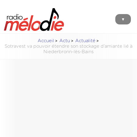
▼
Accueil
Actu
Actualité
Sotravest va pouvoir étendre son stockage d'amiante lié à
Niederbronn-lès-Bains