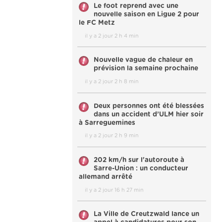
Le foot reprend avec une
nouvelle saison en Ligue 2 pour
le FC Metz
il y a 2 jour 2 h 4 min
Nouvelle vague de chaleur en
prévision la semaine prochaine
il y a 2 jour 2 h 8 min
Deux personnes ont été blessées
dans un accident d’ULM hier soir
à Sarreguemines
il y a 2 jour 2 h 9 min
202 km/h sur l'autoroute à
Sarre-Union : un conducteur
allemand arrêté
il y a 2 jour 16 h 27 min
La Ville de Creutzwald lance un