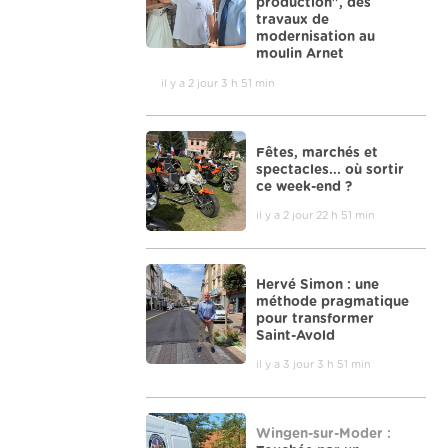
production", des
travaux de
modernisation au
moulin Arnet
il y a 2 jour 3 h 51 min
Fêtes, marchés et
spectacles... où sortir
ce week-end ?
il y a 2 jour 22 h 51 min
Hervé Simon : une
méthode pragmatique
pour transformer
Saint-Avold
il y a 3 jour 3 h 51 min
Wingen-sur-Moder :