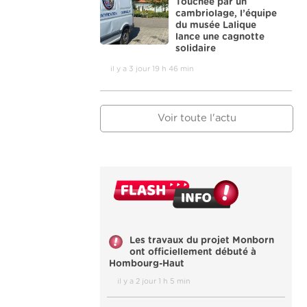
Touchée par un
cambriolage, l’équipe
du musée Lalique
lance une cagnotte
solidaire
il y a 3 jour 19 h 46 min
Voir toute l'actu
Les travaux du projet Monborn
ont officiellement débuté à
Hombourg-Haut
il y a 2 jour 1 h 5 min