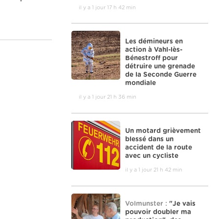
il y a 1 jour 17 h 42 min
Les démineurs en
action à Vahl-lès-
Bénestroff pour
détruire une grenade
de la Seconde Guerre
mondiale
il y a 1 jour 21 h 36 min
Un motard grièvement
blessé dans un
accident de la route
avec un cycliste
il y a 1 jour 21 h 42 min
Volmunster :
"Je vais
pouvoir doubler ma