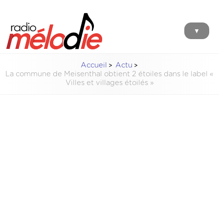
▼
Accueil
Actu
La commune de Meisenthal obtient 2 étoiles dans le label «
Villes et villages étoilés »