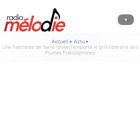
▼
Accueil
Actu
Une habitante de Sarre-Union remporte le prix littéraire des
Plumes Francophones