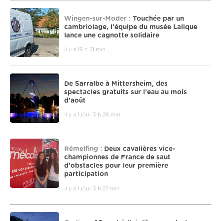
Wingen-sur-Moder :
Touchée par un
cambriolage, l’équipe du musée Lalique
lance une cagnotte solidaire
il y a 19 h 21 min
De Sarralbe à Mittersheim, des
spectacles gratuits sur l’eau au mois
d’août
il y a 1 jour 3 h 26 min
Rémelfing :
Deux cavalières vice-
championnes de France de saut
d’obstacles pour leur première
participation
il y a 1 jour 3 h 27 min