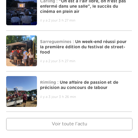
Carling :
"On est à l’air libre, on n’est pas
enfermé dans une salle", le succès du
cinéma en plein air
il y a 2 jour 3 h 27 min
Sarreguemines :
Un week-end réussi pour
la première édition du festival de street-
food
il y a 2 jour 3 h 27 min
Rimling :
Une affaire de passion et de
précision au concours de labour
il y a 3 jour 3 h 26 min
Voir toute l'actu