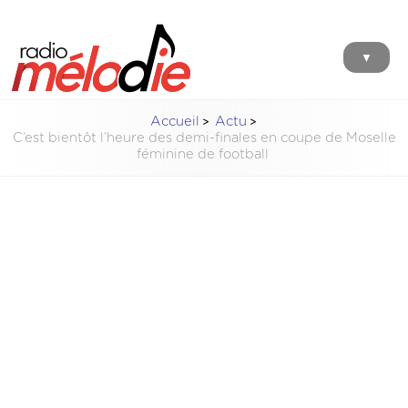
▼
Accueil
Actu
C’est bientôt l’heure des demi-finales en coupe de Moselle
féminine de football