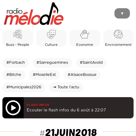
▼
Buzz - People
Culture
Economie
Environnement
#Forbach
#Sarreguemines
#SaintAvold
#Bitche
#MoselleEst
#AlsaceBossue
#Municipales2026
⇥ Toute l'actu
FLASH INFOS
Ecouter le flash infos du 6 août à 22:07
21JUIN2018
#