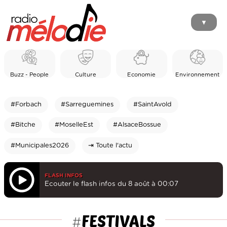
▼
Buzz - People
Culture
Economie
Environnement
#Forbach
#Sarreguemines
#SaintAvold
#Bitche
#MoselleEst
#AlsaceBossue
#Municipales2026
⇥ Toute l'actu
FLASH INFOS
Ecouter le flash infos du 8 août à 00:07
FESTIVALS
#