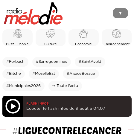
▼
Buzz - People
Culture
Economie
Environnement
#Forbach
#Sarreguemines
#SaintAvold
#Bitche
#MoselleEst
#AlsaceBossue
#Municipales2026
⇥ Toute l'actu
FLASH INFOS
Ecouter le flash infos du 9 août à 04:07
LIGUECONTRELECANCER
#