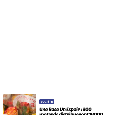
SOCIÉTÉ
Une Rose Un Espoir : 300
motards distribueront 14000