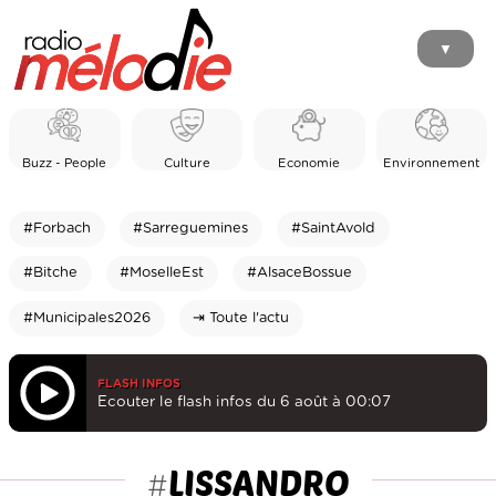
▼
Buzz - People
Culture
Economie
Environnement
#Forbach
#Sarreguemines
#SaintAvold
#Bitche
#MoselleEst
#AlsaceBossue
#Municipales2026
⇥ Toute l'actu
FLASH INFOS
Ecouter le flash infos du 6 août à 00:07
LISSANDRO
#