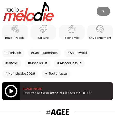
▼
Buzz - People
Culture
Economie
Environnement
#Forbach
#Sarreguemines
#SaintAvold
#Bitche
#MoselleEst
#AlsaceBossue
#Municipales2026
⇥ Toute l'actu
FLASH INFOS
Ecouter le flash infos du 10 août à 06:07
AGEE
#