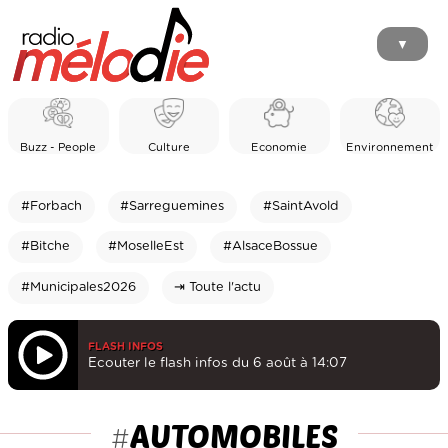
▼
Buzz - People
Culture
Economie
Environnement
#Forbach
#Sarreguemines
#SaintAvold
#Bitche
#MoselleEst
#AlsaceBossue
#Municipales2026
⇥ Toute l'actu
FLASH INFOS
Ecouter le flash infos du 6 août à 14:07
AUTOMOBILES
#