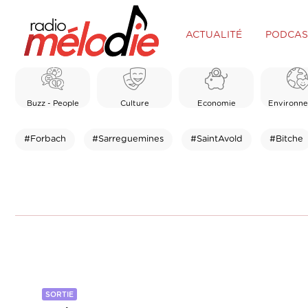
ACTUALITÉ
PODCAS
Buzz - People
Culture
Economie
Environn
#Forbach
#Sarreguemines
#SaintAvold
#Bitche
SORTIE