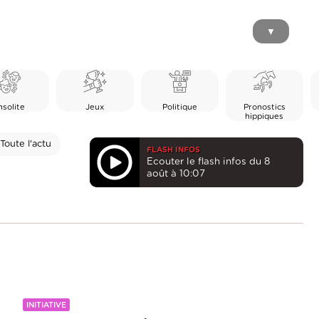
▼
nsolite
Jeux
Politique
Pronostics
hippiques
Toute l'actu
FLASH INFOS
Ecouter le flash infos du 8
août à 10:07
INITIATIVE