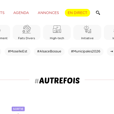
TS
AGENDA
ANNONCES
EN DIRECT
ement
Faits Divers
High-tech
Initiative
I
#MoselleEst
#AlsaceBossue
#Municipales2026
⇥ 
AUTREFOIS
#
SORTIE