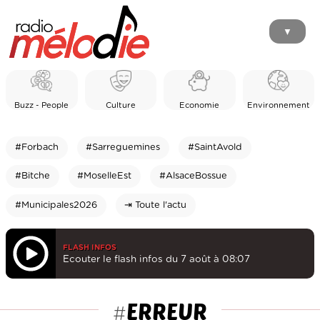
▼
Buzz - People
Culture
Economie
Environnement
#Forbach
#Sarreguemines
#SaintAvold
#Bitche
#MoselleEst
#AlsaceBossue
#Municipales2026
⇥ Toute l'actu
FLASH INFOS
Ecouter le flash infos du 7 août à 08:07
ERREUR
#