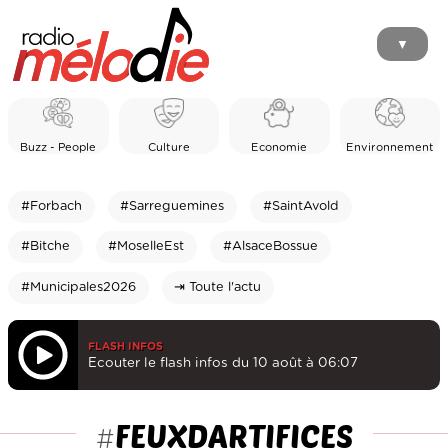
▼
Buzz - People
Culture
Economie
Environnement
#Forbach
#Sarreguemines
#SaintAvold
#Bitche
#MoselleEst
#AlsaceBossue
#Municipales2026
⇥ Toute l'actu
FLASH INFOS
Ecouter le flash infos du 10 août à 06:07
FEUXDARTIFICES
#