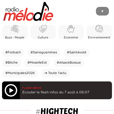
▼
Buzz - People
Culture
Economie
Environnement
#Forbach
#Sarreguemines
#SaintAvold
#Bitche
#MoselleEst
#AlsaceBossue
#Municipales2026
⇥ Toute l'actu
FLASH INFOS
Ecouter le flash infos du 7 août à 06:07
HIGHTECH
#