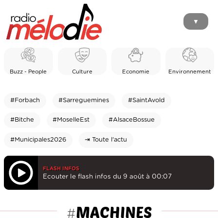
▼
Buzz - People
Culture
Economie
Environnement
#Forbach
#Sarreguemines
#SaintAvold
#Bitche
#MoselleEst
#AlsaceBossue
#Municipales2026
⇥ Toute l'actu
FLASH INFOS
Ecouter le flash infos du 9 août à 00:07
MACHINES
#