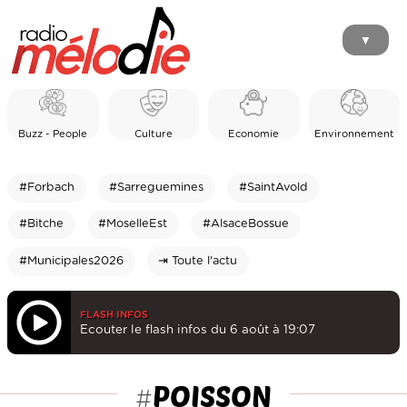
▼
Buzz - People
Culture
Economie
Environnement
#Forbach
#Sarreguemines
#SaintAvold
#Bitche
#MoselleEst
#AlsaceBossue
#Municipales2026
⇥ Toute l'actu
FLASH INFOS
Ecouter le flash infos du 6 août à 19:07
POISSON
#