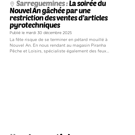
Sarreguemines :
La soirée du
Nouvel An gâchée par une
restriction des ventes d’articles
pyrotechniques
Publié le mardi 30 décembre 2025
La fête risque de se terminer en pétard mouillé à
Nouvel An. En nous rendant au magasin Piranha
Pêche et Loisirs, spécialiste également des feux...