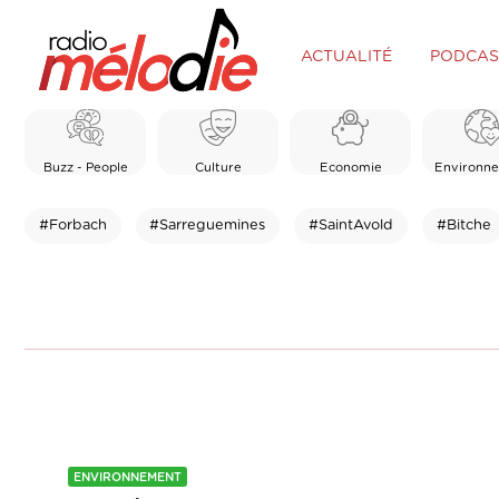
ACTUALITÉ
PODCAS
Buzz - People
Culture
Economie
Environn
#Forbach
#Sarreguemines
#SaintAvold
#Bitche
ENVIRONNEMENT