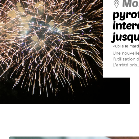
Mos
pyrot
interd
jusqu
Publié le mar
Une nouvelle
l'utilisation
L'arrêté pris..