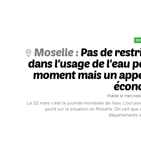
EN
Moselle :
Pas de restr
dans l'usage de l'eau p
moment mais un appe
écon
Publié le mercred
Le 22 mars c’est la journée mondiale de l’eau. L’occasi
point sur la situation en Moselle. On sait qu
départements so