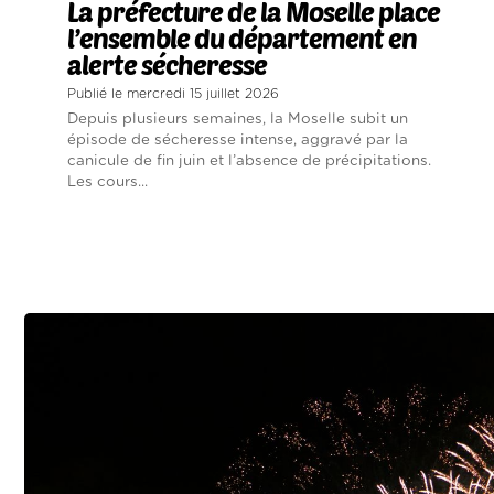
La préfecture de la Moselle place
l’ensemble du département en
alerte sécheresse
Publié le mercredi 15 juillet 2026
Depuis plusieurs semaines, la Moselle subit un
épisode de sécheresse intense, aggravé par la
canicule de fin juin et l’absence de précipitations.
Les cours...