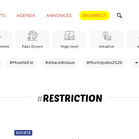
TS
AGENDA
ANNONCES
EN DIRECT
ement
Faits Divers
High-tech
Initiative
I
#MoselleEst
#AlsaceBossue
#Municipales2026
⇥ 
RESTRICTION
#
SOCIÉTÉ