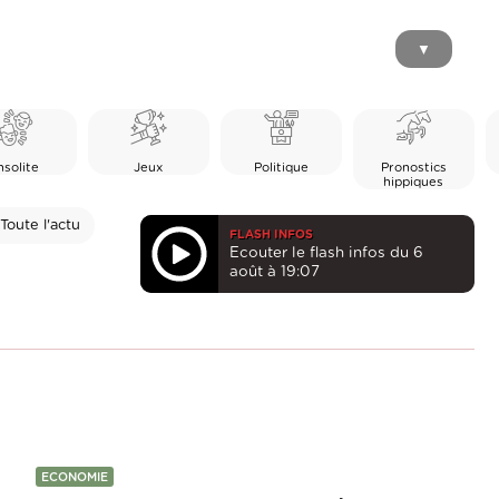
▼
nsolite
Jeux
Politique
Pronostics
hippiques
Toute l'actu
FLASH INFOS
Ecouter le flash infos du 6
août à 19:07
ECONOMIE