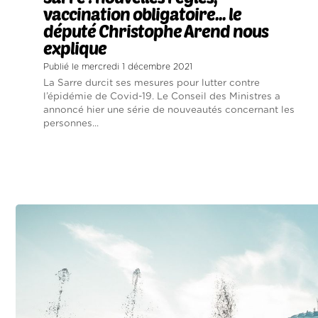
vaccination obligatoire... le
député Christophe Arend nous
explique
Publié le mercredi 1 décembre 2021
La Sarre durcit ses mesures pour lutter contre
l’épidémie de Covid-19. Le Conseil des Ministres a
annoncé hier une série de nouveautés concernant les
personnes...