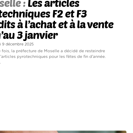
elle :
Les articles
echniques F2 et F3
its à l’achat et à la vente
’au 3 janvier
di 9 décembre 2025
 fois, la préfecture de Moselle a décidé de resteindre
 d'articles pyrotechniques pour les fêtes de fin d'année.
.