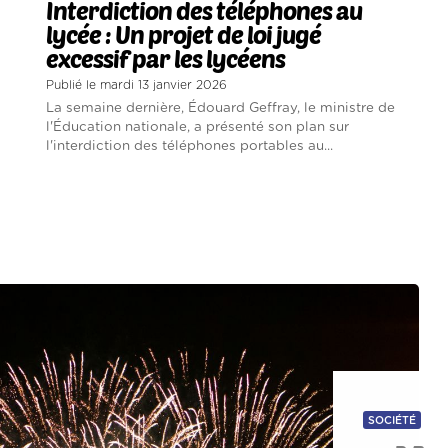
Interdiction des téléphones au
lycée : Un projet de loi jugé
excessif par les lycéens
Publié le mardi 13 janvier 2026
La semaine dernière, Édouard Geffray, le ministre de
l'Éducation nationale, a présenté son plan sur
l'interdiction des téléphones portables au...
SOCIÉTÉ