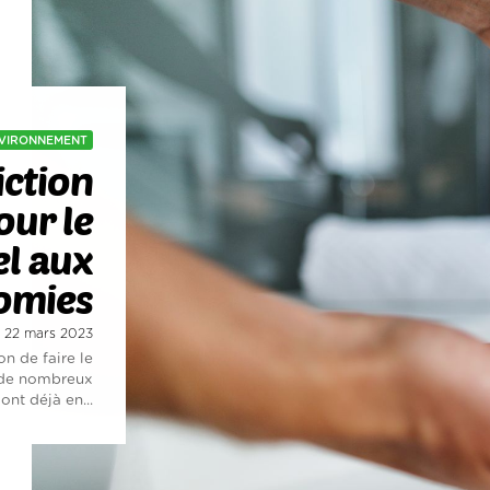
VIRONNEMENT
iction
our le
l aux
omies
i 22 mars 2023
on de faire le
e de nombreux
nt déjà en...