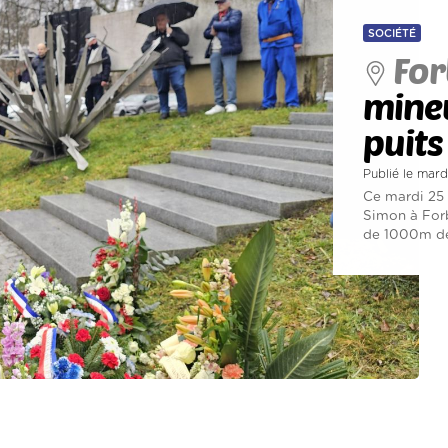
SOCIÉTÉ
For
mineu
puits
Publié le mard
Ce mardi 25 
Simon à Forb
de 1000m de.