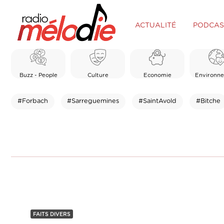
ACTUALITÉ
PODCAS
Buzz - People
Culture
Economie
Environn
#Forbach
#Sarreguemines
#SaintAvold
#Bitche
FAITS DIVERS