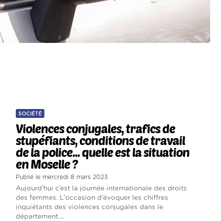
SOCIÉTÉ
Violences conjugales, trafics de
stupéfiants, conditions de travail
de la police... quelle est la situation
en Moselle ?
Publié le mercredi 8 mars 2023
Aujourd’hui c’est la journée internationale des droits
des femmes. L'occasion d'évoquer les chiffres
inquiétants des violences conjugales dans le
département....