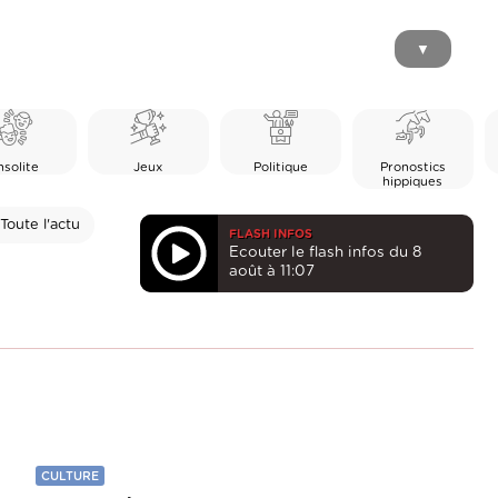
▼
nsolite
Jeux
Politique
Pronostics
hippiques
Toute l'actu
FLASH INFOS
Ecouter le flash infos du 8
août à 11:07
CULTURE