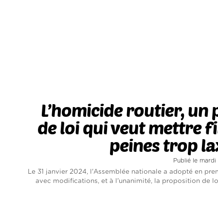
L’homicide routier, un 
de loi qui veut mettre f
peines trop la
Publié le mardi
Le 31 janvier 2024, l'Assemblée nationale a adopté en prem
avec modifications, et à l'unanimité, la proposition de l