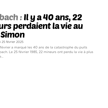
bach :
Il y a 40 ans, 22
rs perdaient la vie au
 Simon
i 25 février 2025
février a marqué les 40 ans de la catastrophe du puits
ach. Le 25 février 1985, 22 mineurs ont perdu la vie à plus
..