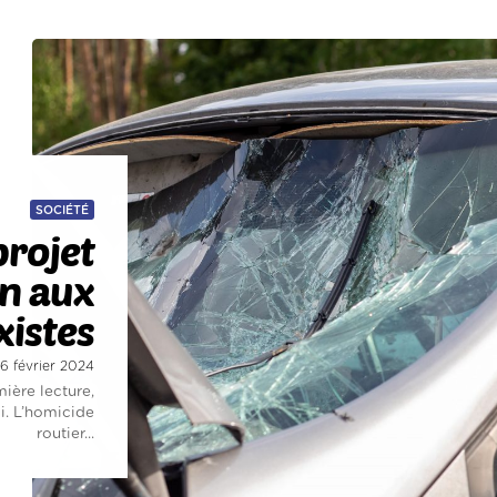
SOCIÉTÉ
projet
in aux
xistes
 6 février 2024
ière lecture,
oi. L’homicide
routier...