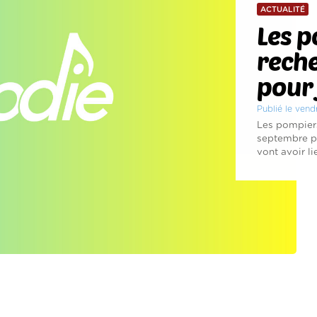
ACTUALITÉ
Les p
rech
pour 
Publié le vend
Les pompiers
septembre p
vont avoir lie