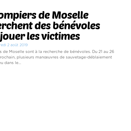
ompiers de Moselle
erchent des bénévoles
jouer les victimes
redi 2 août 2019
 de Moselle sont à la recherche de bénévoles. Du 21 au 26
rochain, plusieurs manœuvres de sauvetage-déblaiement
u dans le...