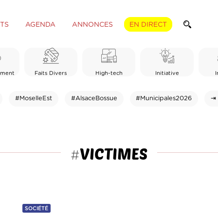
TS
AGENDA
ANNONCES
EN DIRECT
ement
Faits Divers
High-tech
Initiative
I
#MoselleEst
#AlsaceBossue
#Municipales2026
⇥ 
VICTIMES
#
SOCIÉTÉ