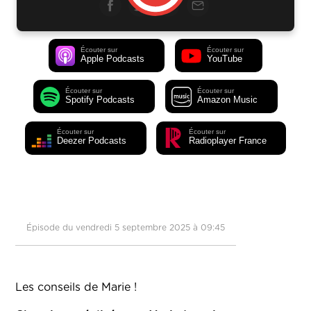
Écouter sur
Écouter sur
Apple Podcasts
YouTube
Écouter sur
Écouter sur
Spotify Podcasts
Amazon Music
Écouter sur
Écouter sur
Deezer Podcasts
Radioplayer France
Épisode du vendredi 5 septembre 2025 à 09:45
Les conseils de Marie !