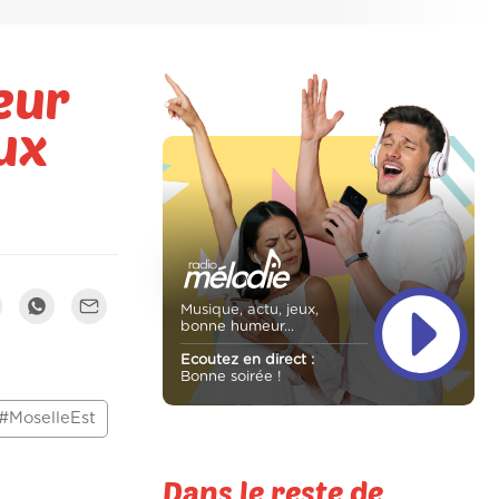
seur
ux
Musique, actu, jeux,
bonne humeur...
Ecoutez en direct :
Bonne soirée !
#MoselleEst
Dans le reste de