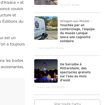
d’Alsace » et
il y a 17 h 18 min
noncé vouloir
ucture et
Wingen-sur-Moder :
s Éditions du
Touchée par un
cambriolage, l’équipe
du musée Lalique
lance une cagnotte
ui est un
solidaire
u’on a toujours
il y a 1 jour 9 h 13 min
ns les boites
De Sarralbe à
avoisinantes.
Mittersheim, des
spectacles gratuits
sur l’eau au mois
d’août
il y a 1 jour 17 h 18 min
Voir toute l'actu