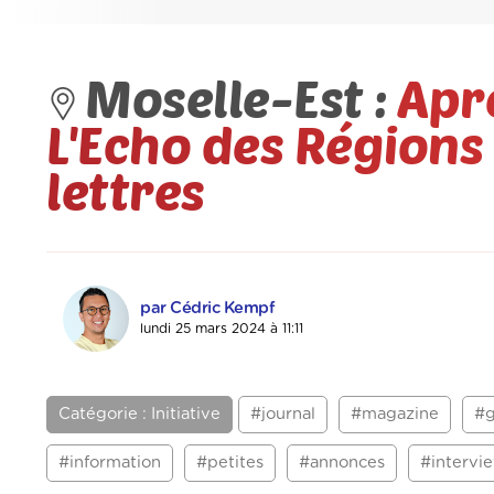
Moselle-Est :
Aprè
L'Echo des Régions 
lettres
par Cédric Kempf
lundi 25 mars 2024 à 11:11
Catégorie : Initiative
#journal
#magazine
#g
#information
#petites
#annonces
#intervi