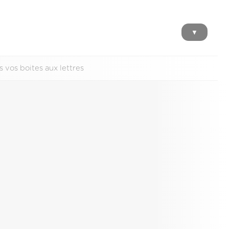
▼
 vos boites aux lettres