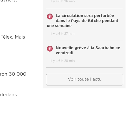
uvriers,
il y a 6 h 26 min
La circulation sera perturbée
dans le Pays de Bitche pendant
une semaine
il y a 6 h 27 min
Télex. Mais
Nouvelle grève à la Saarbahn ce
vendredi
il y a 6 h 28 min
viron 30 000
Voir toute l'actu
r dedans.