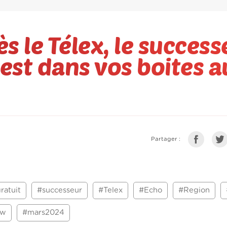
s le Télex, le succes
est dans vos boites a
Partager :
ratuit
#successeur
#Telex
#Echo
#Region
ew
#mars2024