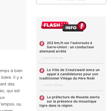
202 km/h sur l'autoroute à
Sarre-Union : un conducteur
allemand arrêté
il y a 5 h 54 min
La Ville de Creutzwald lance un
temps à bien
appel à candidatures pour son
ière. Il y a
traditionnel Village du Père Noël
vant des
il y a 6 h 25 min
ec, qui est
La préfecture de Moselle alerte
aux
sur la présence du moustique
d’emploi, ou
tigre dans la région