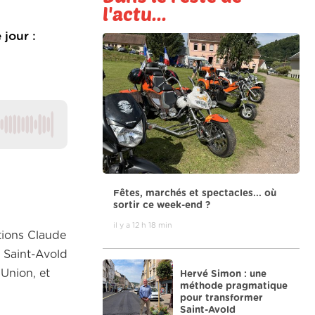
l'actu...
 jour :
Fêtes, marchés et spectacles... où
sortir ce week-end ?
il y a 12 h 18 min
itions Claude
, Saint-Avold
Union, et
Hervé Simon : une
méthode pragmatique
pour transformer
Saint-Avold