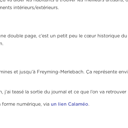
 va aider les habitants à trouver les meilleurs artisans, o
ents intérieurs/extérieurs.
une double page, c’est un petit peu le cœur historique du 
n.
guemines et jusqu’à Freyming-Merlebach. Ça représente en
 j’ai teasé la sortie du journal et ce que l’on va retrouve
sa forme numérique, via
un lien Calaméo
.