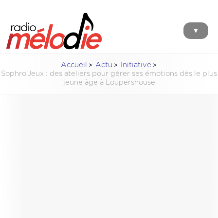
▼
Accueil
Actu
Initiative
Sophro’Jeux : des ateliers pour gérer ses émotions dès le plus
jeune âge à Loupershouse