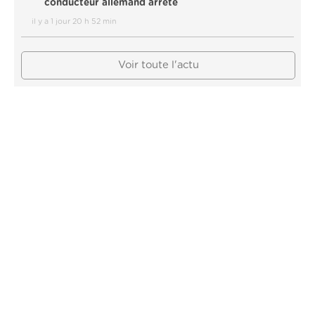
conducteur allemand arrêté
il y a 1 jour 20 h 52 min
Voir toute l'actu