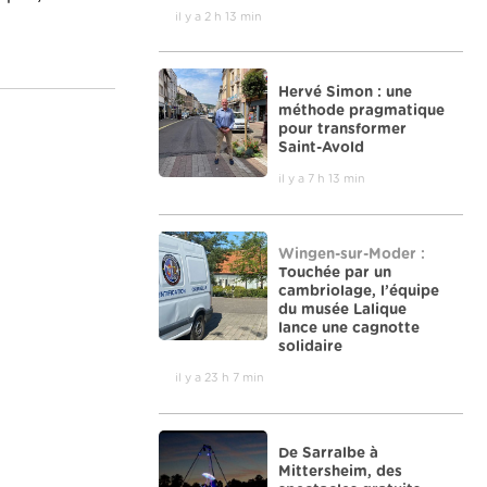
il y a 2 h 13 min
Hervé Simon : une
méthode pragmatique
pour transformer
Saint-Avold
il y a 7 h 13 min
Wingen-sur-Moder :
Touchée par un
cambriolage, l’équipe
du musée Lalique
lance une cagnotte
solidaire
il y a 23 h 7 min
De Sarralbe à
Mittersheim, des