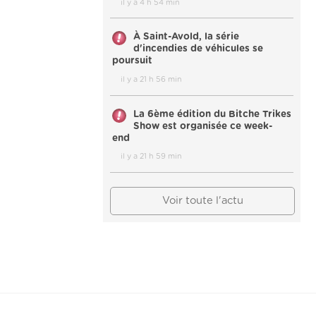
il y a 4 h 54 min
À Saint-Avold, la série
d'incendies de véhicules se
poursuit
il y a 21 h 56 min
La 6ème édition du Bitche Trikes
Show est organisée ce week-
end
il y a 21 h 59 min
Voir toute l'actu