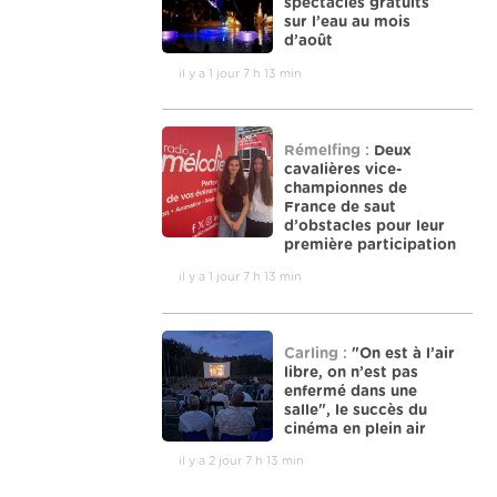
spectacles gratuits
sur l’eau au mois
d’août
il y a 1 jour 7 h 13 min
Rémelfing :
Deux
cavalières vice-
championnes de
France de saut
d’obstacles pour leur
première participation
il y a 1 jour 7 h 13 min
Carling :
"On est à l’air
libre, on n’est pas
enfermé dans une
salle", le succès du
cinéma en plein air
il y a 2 jour 7 h 13 min