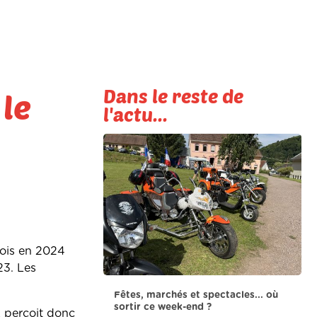
Dans le reste de
 le
l'actu...
mois en 2024
23. Les
Fêtes, marchés et spectacles... où
sortir ce week-end ?
x perçoit donc