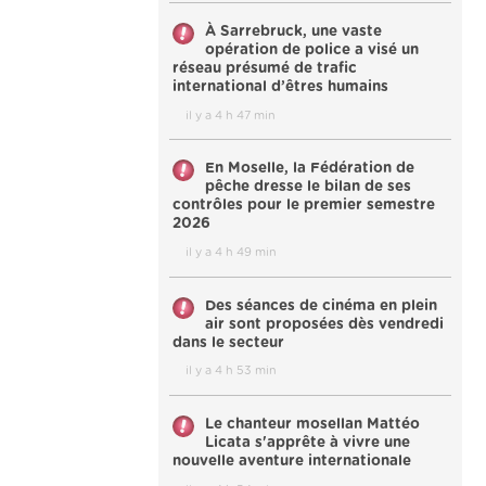
À Sarrebruck, une vaste
opération de police a visé un
réseau présumé de trafic
international d’êtres humains
il y a 4 h 47 min
En Moselle, la Fédération de
pêche dresse le bilan de ses
contrôles pour le premier semestre
2026
il y a 4 h 49 min
Des séances de cinéma en plein
air sont proposées dès vendredi
dans le secteur
il y a 4 h 53 min
Le chanteur mosellan Mattéo
Licata s'apprête à vivre une
nouvelle aventure internationale