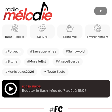
▼
Buzz - People
Culture
Economie
Environnement
#Forbach
#Sarreguemines
#SaintAvold
#Bitche
#MoselleEst
#AlsaceBossue
#Municipales2026
⇥ Toute l'actu
FLASH INFOS
Ecouter le flash infos du 7 août à 19:07
FC
#