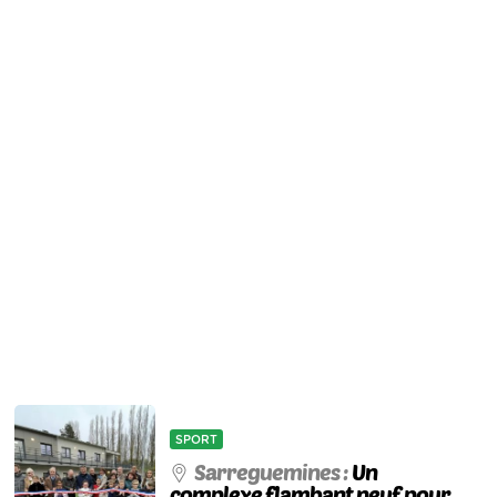
SPORT
Sarreguemines :
Un
complexe flambant neuf pour