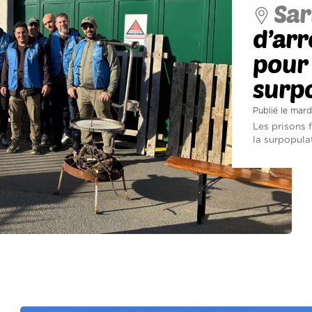
Sar
d’arr
pour 
surpo
Publié le mard
Les prisons 
la surpopulat