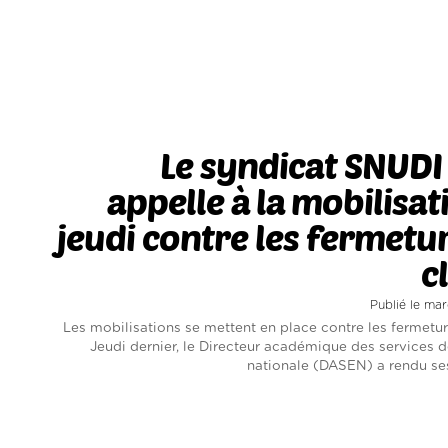
Le syndicat SNUDI
appelle à la mobilisat
jeudi contre les fermetu
c
Publié le mar
Les mobilisations se mettent en place contre les fermetur
Jeudi dernier, le Directeur académique des services d
nationale (DASEN) a rendu ses