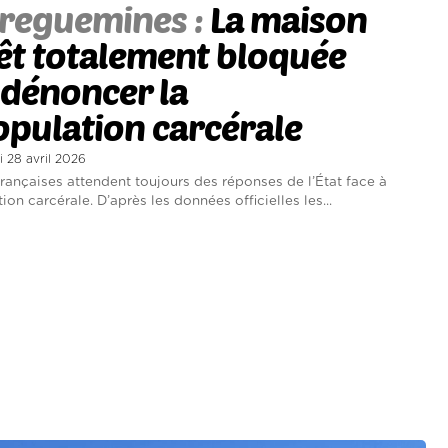
reguemines :
La maison
êt totalement bloquée
dénoncer la
pulation carcérale
i 28 avril 2026
françaises attendent toujours des réponses de l’État face à
ion carcérale. D’après les données officielles les...