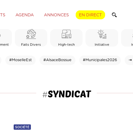
TS
AGENDA
ANNONCES
EN DIRECT
ement
Faits Divers
High-tech
Initiative
I
#MoselleEst
#AlsaceBossue
#Municipales2026
⇥ 
SYNDICAT
#
SOCIÉTÉ