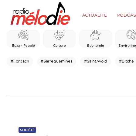
ACTUALITÉ
PODCAS
Buzz - People
Culture
Economie
Environn
#Forbach
#Sarreguemines
#SaintAvold
#Bitche
SOCIÉTÉ