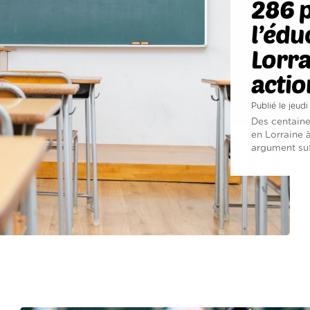
286 
l’édu
Lorra
actio
Publié le jeud
Des centaine
en Lorraine 
argument suff