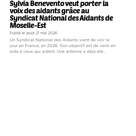
Sylvia Benevento veut porter la
voix des aidants grâce au
Syndicat National des Aidants de
Moselle-Est
Publié le jeudi 21 mai 2026
Un Syndicat National des Aidants vient de voir le
jour en France, en 2026. Son objectif est de venir en
aide à ceux qui aident. Une antenne a déjà été...