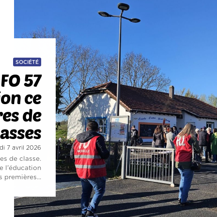
SOCIÉTÉ
 FO 57
ion ce
res de
lasses
di 7 avril 2026
es de classe.
e l'éducation
 premières...