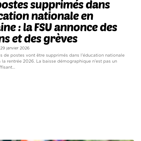
postes supprimés dans
cation nationale en
ine : la FSU annonce des
ns et des grèves
i 29 janvier 2026
s de postes vont être supprimés dans l'éducation nationale
à la rentrée 2026. La baisse démographique n'est pas un
isant...