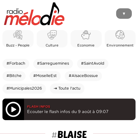
▼
Buzz - People
Culture
Economie
Environnement
#Forbach
#Sarreguemines
#SaintAvold
#Bitche
#MoselleEst
#AlsaceBossue
#Municipales2026
⇥ Toute l'actu
FLASH INFOS
Ecouter le flash infos du 9 août à 09:07
BLAISE
#